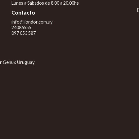
Lunes a Sábados de 8.00 a 20.00hs
o
D
Contacto
info@liondor.com.uy
24086555
097 053 587
or
Genux Uruguay