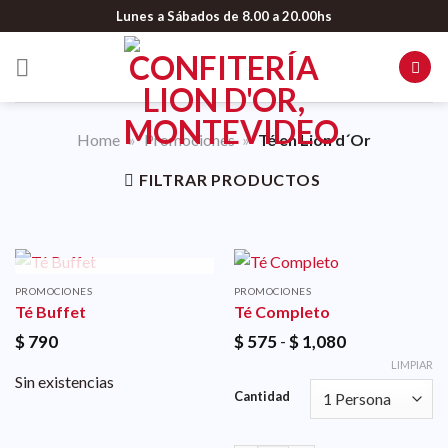
Lunes a Sábados de 8.00 a 20.00hs
Home
»
Promociones
»
Té en Lion d´Or
FILTRAR PRODUCTOS
SIN EXISTENCIAS
PROMOCIONES
PROMOCIONES
Té Buffet
Té Completo
$
790
$
575
-
$
1,080
LIMPIAR
Sin existencias
Cantidad