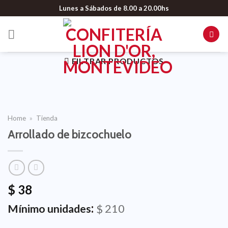
Lunes a Sábados de 8.00 a 20.00hs
FILTRAR PRODUCTOS
Home
»
Tienda
Arrollado de bizcochuelo
$
38
:
210
Mínimo unidades
$