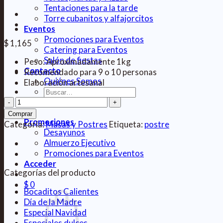
Tentaciones para la tarde
Torre cubanitos y alfajorcitos
Eventos
Promociones para Eventos
$
1,165
Catering para Eventos
Salón de fiestas
Peso: Aproximadamente 1kg
Contacto
Recomendado para 9 o 10 personas
Quiénes Somos
Elaboración artesanal
Buscar
Postre
por:
de
Comprar
Promociones
Durazno
Categoría:
Masas y Postres
Etiqueta:
postre
Desayunos
cantidad
Almuerzo Ejecutivo
Promociones para Eventos
Acceder
Categorías del producto
$
0
Bocaditos Calientes
Día de la Madre
Especial Navidad
Especiales dulces