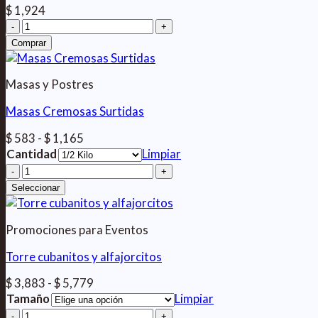
$
1,924
Cheesecake
artesanal
Comprar
cantidad
Masas y Postres
Masas Cremosas Surtidas
Rango
$
583
-
$
1,165
de
Cantidad
Limpiar
precios:
Masas
desde
Cremosas
Seleccionar
$ 583
Surtidas
hasta
cantidad
$ 1,165
Promociones para Eventos
Torre cubanitos y alfajorcitos
Rango
$
3,883
-
$
5,779
de
Tamaño
Limpiar
precios:
Torre