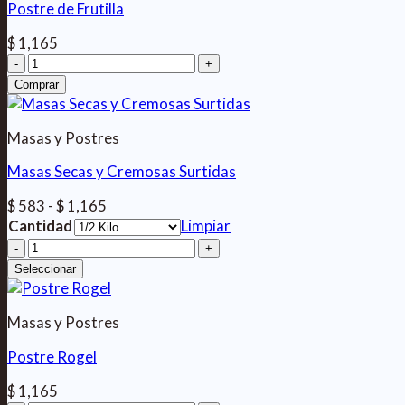
Postre de Frutilla
$
1,165
Postre
de
Comprar
Frutilla
cantidad
Masas y Postres
Masas Secas y Cremosas Surtidas
Rango
$
583
-
$
1,165
de
Cantidad
Limpiar
precios:
Masas
desde
Secas
Seleccionar
$ 583
y
hasta
Cremosas
$ 1,165
Surtidas
Masas y Postres
cantidad
Postre Rogel
$
1,165