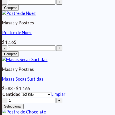
Postre
Rogel
Comprar
cantidad
Masas y Postres
Postre de Nuez
$
1,165
Postre
de
Comprar
Nuez
cantidad
Masas y Postres
Masas Secas Surtidas
Rango
$
583
-
$
1,165
de
Cantidad
Limpiar
precios:
Masas
desde
Secas
Seleccionar
$ 583
Surtidas