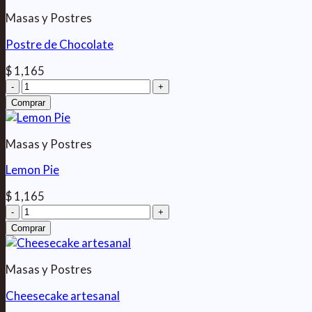
hasta
cantidad
$ 1,165
Masas y Postres
Postre de Chocolate
$
1,165
Postre
de
Comprar
Chocolate
cantidad
Masas y Postres
Lemon Pie
$
1,165
Lemon
Pie
Comprar
cantidad
Masas y Postres
Cheesecake artesanal