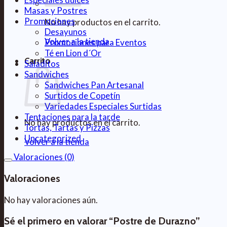
Masas y Postres
Promociones
No hay productos en el carrito.
Desayunos
Volver a la tienda
Promociones para Eventos
Té en Lion d´Or
Carrito
Saladitos
Sandwiches
Sandwiches Pan Artesanal
Surtidos de Copetín
Variedades Especiales Surtidas
Tentaciones para la tarde
No hay productos en el carrito.
Tortas, Tartas y Pizzas
Uncategorized
Volver a la tienda
Valoraciones (0)
Valoraciones
No hay valoraciones aún.
Sé el primero en valorar “Postre de Durazno”