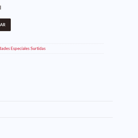
l
AR
dades Especiales Surtidas