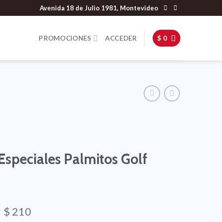
Avenida 18 de Julio 1981, Montevideo
PROMOCIONES
ACCEDER
$
0
Especiales Palmitos Golf
:
$
210