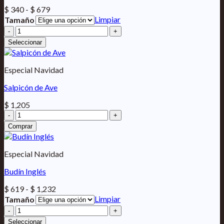
Rango
$
340
-
$
679
de
Limpiar
Tamaño
precios:
Puré
desde
de
Seleccionar
$ 340
Manzana
hasta
cantidad
$ 679
Especial Navidad
Salpicón de Ave
$
1,205
Salpicón
de
Comprar
Ave
cantidad
Especial Navidad
Budín Inglés
Rango
$
619
-
$
1,232
de
Limpiar
Tamaño
precios:
Budín
desde
Inglés
Seleccionar