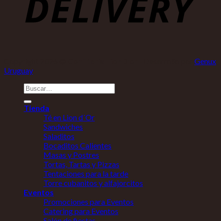
Copyright 2026 ©
Confitería LionD'or
- Desarrollo por
Genux
Uruguay
Buscar
por:
Tienda
Té en Lion d´Or
Sandwiches
Saladitos
Bocaditos Calientes
Masas y Postres
Tortas, Tartas y Pizzas
Tentaciones para la tarde
Torre cubanitos y alfajorcitos
Eventos
Promociones para Eventos
Catering para Eventos
Salón de fiestas