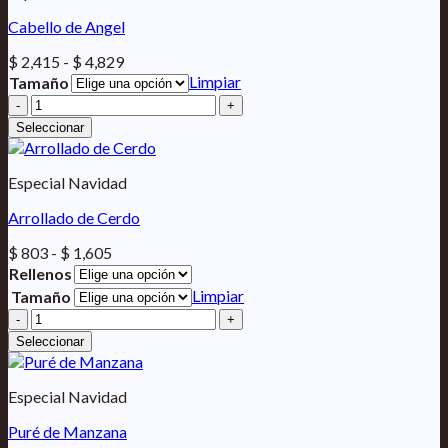
Cabello de Angel
Rango
$
2,415
-
$
4,829
de
Limpiar
Tamaño
precios:
Cabello
desde
de
Seleccionar
$ 2,415
Angel
hasta
cantidad
$ 4,829
Especial Navidad
Arrollado de Cerdo
Rango
$
803
-
$
1,605
de
Rellenos
precios:
Limpiar
Tamaño
desde
Arrollado
$ 803
de
Seleccionar
hasta
Cerdo
$ 1,605
cantidad
Especial Navidad
Puré de Manzana