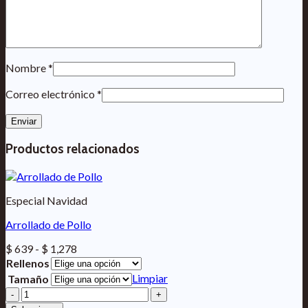
Nombre
*
Correo electrónico
*
Productos relacionados
Especial Navidad
Arrollado de Pollo
Rango
$
639
-
$
1,278
de
Rellenos
precios:
Limpiar
Tamaño
desde
Arrollado
$ 639
de