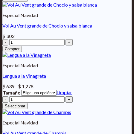
$ 619
cantidad
hasta
$ 1,232
Especial Navidad
Vol Au Vent grande de Choclo y salsa blanca
$
303
Vol
Au
Comprar
Vent
grande
de
Especial Navidad
Choclo
y
Lengua a la Vinagreta
salsa
Rango
$
639
-
$
1,278
blanca
de
Limpiar
Tamaño
cantidad
precios:
Lengua
desde
a
Seleccionar
$ 639
la
hasta
Vinagreta
$ 1,278
cantidad
Especial Navidad
Vol Au Vent grande de Champis