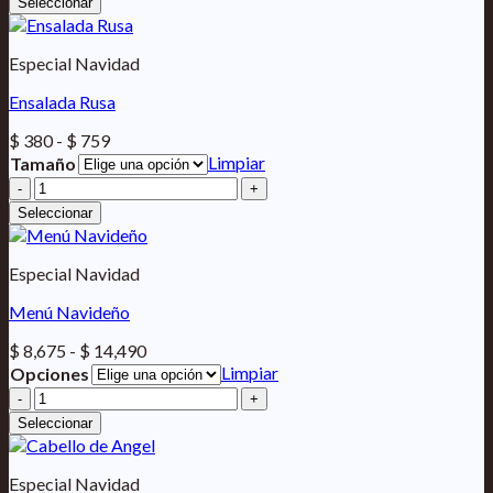
Seleccionar
hasta
Pollo
$ 1,278
cantidad
Especial Navidad
Ensalada Rusa
Rango
$
380
-
$
759
de
Limpiar
Tamaño
precios:
Ensalada
desde
Rusa
Seleccionar
$ 380
cantidad
hasta
$ 759
Especial Navidad
Menú Navideño
Rango
$
8,675
-
$
14,490
de
Limpiar
Opciones
precios:
Menú
desde
Navideño
Seleccionar
$ 8,675
cantidad
hasta
$ 14,490
Especial Navidad