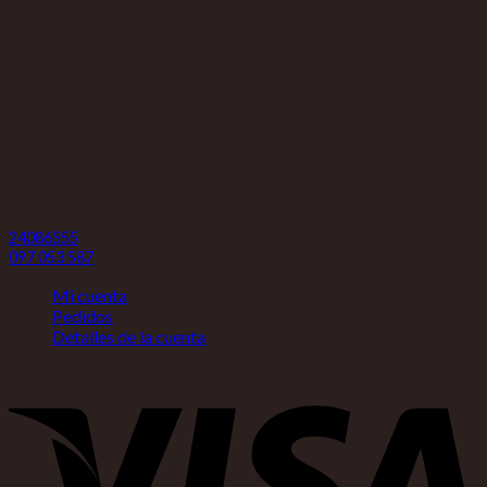
Dirección
Avenida 18 de Julio 1981, Montevideo
Horarios
Lunes a Sábados de 8.00 a 20.00hs
Contacto
info@liondor.com.uy
24086555
097 053 587
Mi cuenta
Pedidos
Detalles de la cuenta