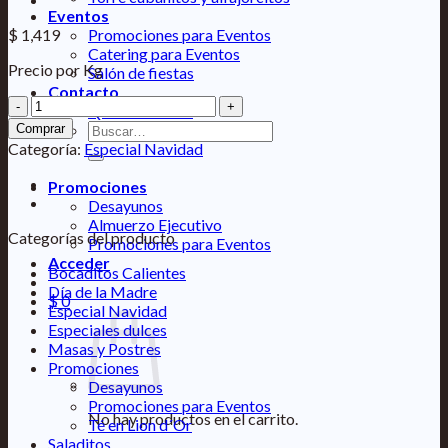
Eventos
$
1,419
Promociones para Eventos
Catering para Eventos
Precio por Kg
Salón de fiestas
Contacto
Pechuga
Quiénes Somos
de
Buscar
Comprar
Pollo
por:
Categoría:
Especial Navidad
fileteada
cantidad
Promociones
Desayunos
Almuerzo Ejecutivo
Categorías del producto
Promociones para Eventos
Acceder
Bocaditos Calientes
Día de la Madre
$
0
Especial Navidad
Especiales dulces
Masas y Postres
Promociones
Desayunos
Promociones para Eventos
No hay productos en el carrito.
Té en Lion d´Or
Saladitos