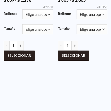
$
639
-
$
1,278
$
803
-
$
1,605
LIMPIAR
LIMPIAR
Rellenos
Rellenos
Tamaño
Tamaño
SELECCIONAR
SELECCIONAR