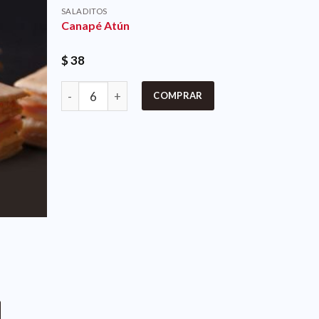
SALADITOS
Canapé Atún
$
38
COMPRAR
SALADITO
Vol au V
$
38