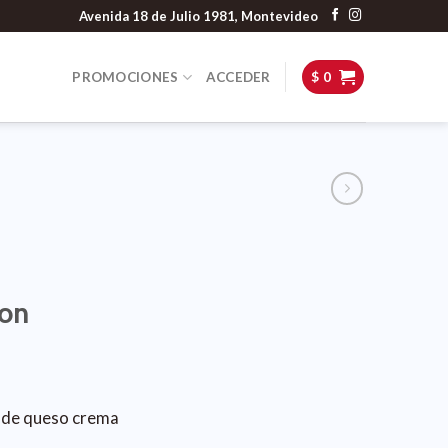
Avenida 18 de Julio 1981, Montevideo
PROMOCIONES
ACCEDER
$
0
mon
o de queso crema