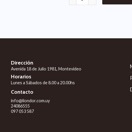
Dirección
Avenida 18 de Julio 1981, Montevideo
Horarios
Lunes a Sábados de 8.00 a 20.00hs
o
D
Contacto
info@liondor.com.uy
24086555
097 053 587