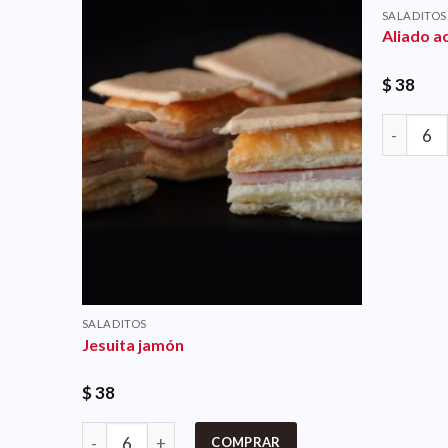
SALADITOS
Aliado 
$
38
SALADITOS
Jesuita jamón
$
38
COMPRAR