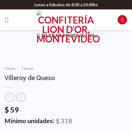
Lunes a Sábados de 8.00 a 20.00hs
FILTRAR PRODUCTOS
Home
»
Tienda
Villeroy de Queso
$
59
:
318
Mínimo unidades
$